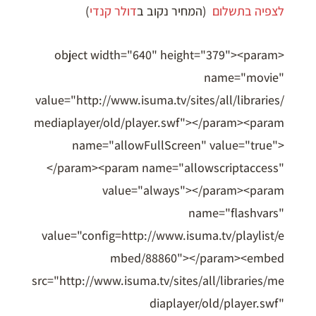
לצפיה בתשלום
(המחיר נקוב ב
דולר קנדי
)
<object width="640" height="379"><param
name="movie"
value="http://www.isuma.tv/sites/all/libraries/
mediaplayer/old/player.swf"></param><param
name="allowFullScreen" value="true">
</param><param name="allowscriptaccess"
value="always"></param><param
name="flashvars"
value="config=http://www.isuma.tv/playlist/e
mbed/88860"></param><embed
src="http://www.isuma.tv/sites/all/libraries/me
diaplayer/old/player.swf"