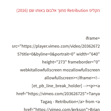
הקליפ Retribution מתוך אלבום באותו שם (2016)
<iframe
src="https://player.vimeo.com/video/20362672
5?title=0&byline=0&portrait=0" width="640"
height="273" frameborder="0"
webkitallowfullscreen mozallowfullscreen
allowfullscreen></iframe><!--
[et_pb_line_break_holder] --><p><a
href="https://vimeo.com/203626725">Tanya
Tagaq - Retribution</a> from <a
href="https://vimeo.com/jerkson">Brian