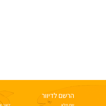
הרשם לדיוור
שם מלא
דואר א