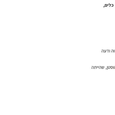
כלים,
גאווה ודעה
 איתנו למסע רומנטי במאה ה-19 של ג’יין אוסטן, שהייתה