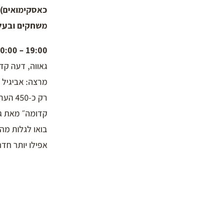
כאסקימואים).
משחקים ובעלי
19:00 – 20:00 | טרמינל
גאווה, דעה ק
מרצה: אביגיל 
קדומה״ מאת ג’י
אפילו יותר חד