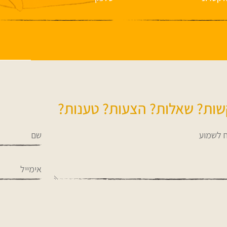
ות? שאלות? הצעות? טענות?