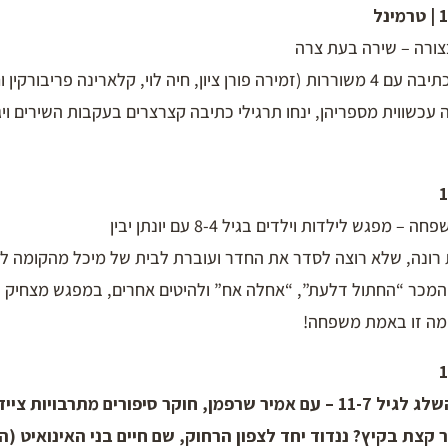
צורה – שירה בעת צרה
סדנת קריאה וכתיבה עם 4 משוררות (זמירה פורן ציון, חיה לוי, קלארינה פריבור
 עכשווית מספריהן, ינחו תרגילי כתיבה קצרצרים בעקבות השירים ויגי
 מפגש לילדות וילדים בגיל 8-4 עם יונתן יבין
 רונה, שלא רוצה לסדר את החדר ועוברת לבית של מיכל מהקומה למ
 המכר “החתול דלעת”, “אחלה אח” ולהיטים אחרים, במפגש מצחיק 
מה זו באמת משפחה!
וקר סיפורים מתרבויות ציידים-לקטים.
קצת בקיץ? ננדוד יחד לצפון הרחוק, שם חיים בני האינואיט (ה