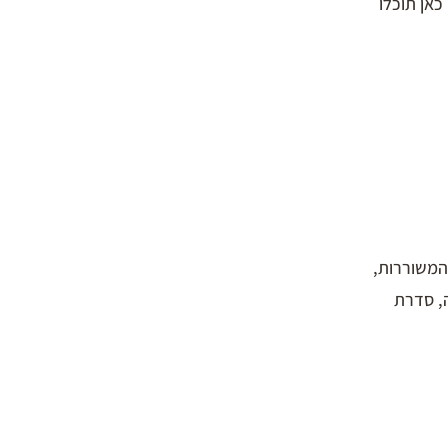
אן תוכלו
 המשוררות,
ה, סדרת