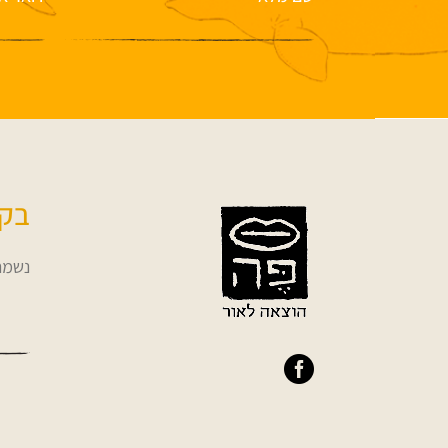
בקש
