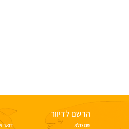
הרשם לדיוור
שם מלא
דואר א