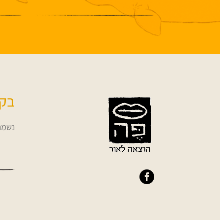
בקש
