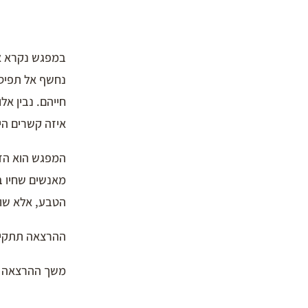
במפגש נקרא א
נחשף אל תפיסת
חייהם. נבין אלו
איזה קשרים היו
המפגש הוא הזד
מאנשים שחיו ב
הטבע, אלא שות
ההרצאה תתקיים ב 22/8 בשעה 21:00 במייס
משך ההרצאה 